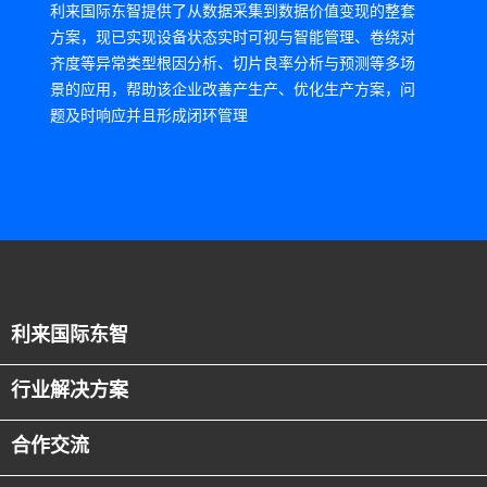
利来国际东智提供了从数据采集到数据价值变现的整套
方案，现已实现设备状态实时可视与智能管理、卷绕对
齐度等异常类型根因分析、切片良率分析与预测等多场
景的应用，帮助该企业改善产生产、优化生产方案，问
题及时响应并且形成闭环管理
利来国际东智
行业解决方案
合作交流