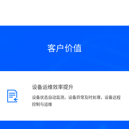
客户价值
设备运维效率提升
设备状态自动监测，设备异常及时处理，设备远程
控制与运维